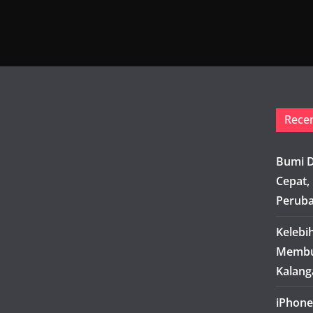
Rece
Bumi D
Cepat,
Peruba
Kelebi
Membua
Kalang
iPhone