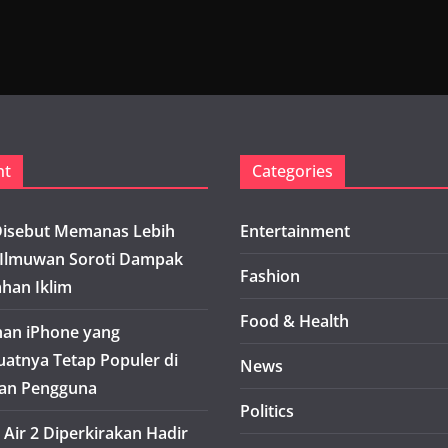
nt
Categories
isebut Memanas Lebih
Entertainment
 Ilmuwan Soroti Dampak
Fashion
han Iklim
Food & Health
han iPhone yang
tnya Tetap Populer di
News
an Pengguna
Politics
 Air 2 Diperkirakan Hadir