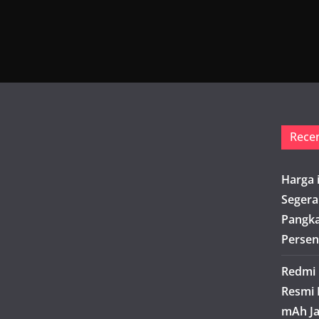
Rece
Harga 
Segera
Pangka
Persen
Redmi 
Resmi 
mAh Ja