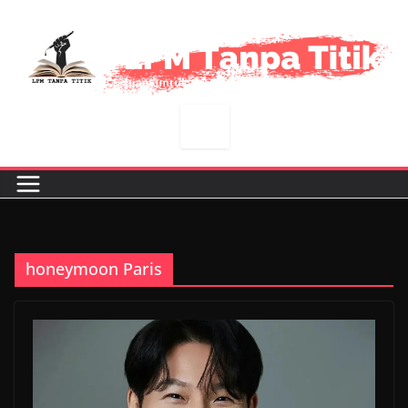
Skip
to
content
honeymoon Paris