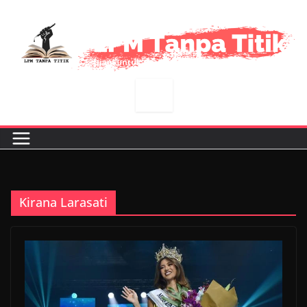
Skip
to
content
Kirana Larasati