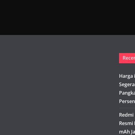
Rece
Harga 
Segera
Pangka
Persen
Redmi 
Resmi 
mAh Ja