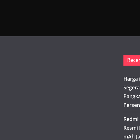
Rece
Harga 
Segera
Pangka
Persen
Redmi 
Resmi 
mAh Ja