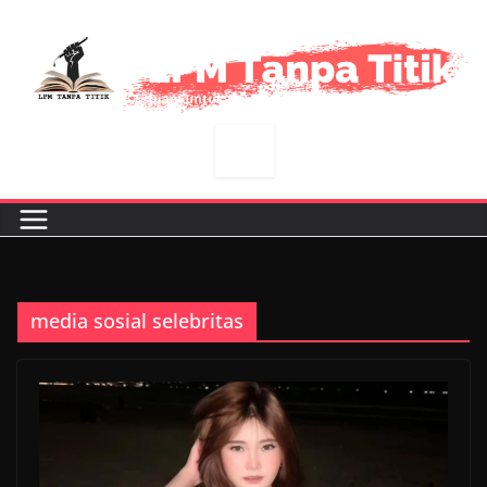
Skip
to
content
media sosial selebritas