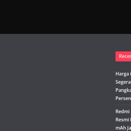
Rece
Harga 
Segera
Pangka
Persen
Redmi 
Resmi 
mAh Ja