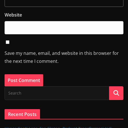
Website
Save my name, email, and website in this browser for
the next time I comment.
Recent Posts