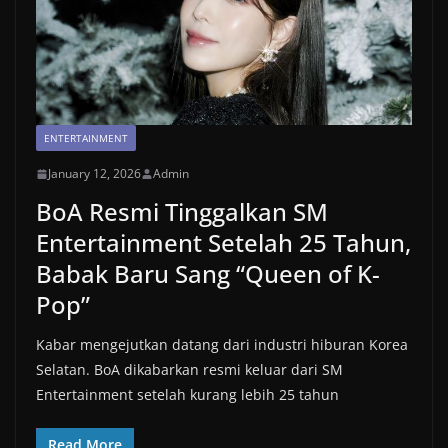
ENTERTAINMENT
January 12, 2026
Admin
BoA Resmi Tinggalkan SM
Entertainment Setelah 25 Tahun,
Babak Baru Sang “Queen of K-
Pop”
Kabar mengejutkan datang dari industri hiburan Korea
Selatan. BoA dikabarkan resmi keluar dari SM
Entertainment setelah kurang lebih 25 tahun
Read More