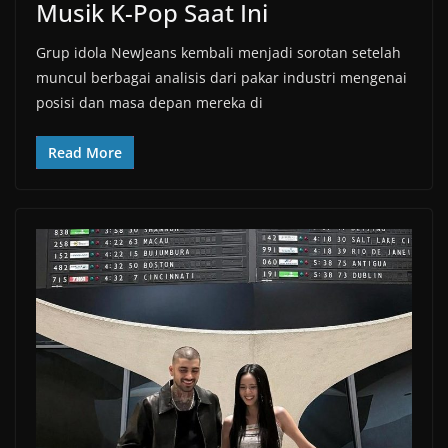
Musik K-Pop Saat Ini
Grup idola NewJeans kembali menjadi sorotan setelah
muncul berbagai analisis dari pakar industri mengenai
posisi dan masa depan mereka di
Read More