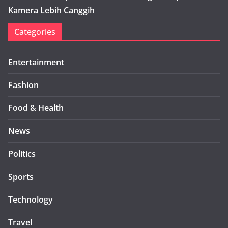
Kamera Lebih Canggih
Categories
Entertainment
Fashion
Food & Health
News
Politics
Sports
Technology
Travel