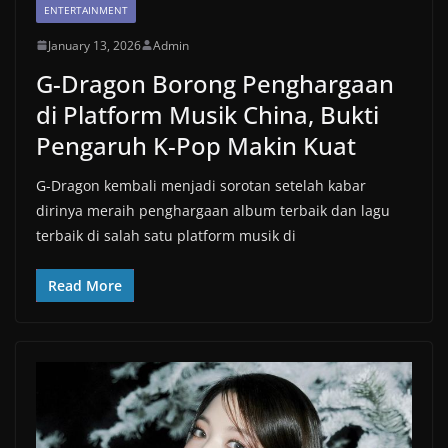
ENTERTAINMENT
January 13, 2026
Admin
G-Dragon Borong Penghargaan
di Platform Musik China, Bukti
Pengaruh K-Pop Makin Kuat
G-Dragon kembali menjadi sorotan setelah kabar
dirinya meraih penghargaan album terbaik dan lagu
terbaik di salah satu platform musik di
Read More