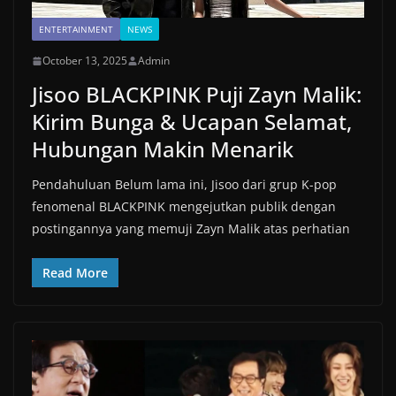
ENTERTAINMENT
NEWS
October 13, 2025
Admin
Jisoo BLACKPINK Puji Zayn Malik:
Kirim Bunga & Ucapan Selamat,
Hubungan Makin Menarik
Pendahuluan Belum lama ini, Jisoo dari grup K-pop
fenomenal BLACKPINK mengejutkan publik dengan
postingannya yang memuji Zayn Malik atas perhatian
Read More