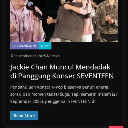
ENTERTAINMENT
NEWS
September 28, 2025
Admin
Jackie Chan Muncul Mendadak
di Panggung Konser SEVENTEEN
Pendahuluan Konser K-Pop biasanya penuh energi,
sorak, dan momen tak terduga. Tapi kemarin malam (27
September 2025), penggemar SEVENTEEN di
Read More