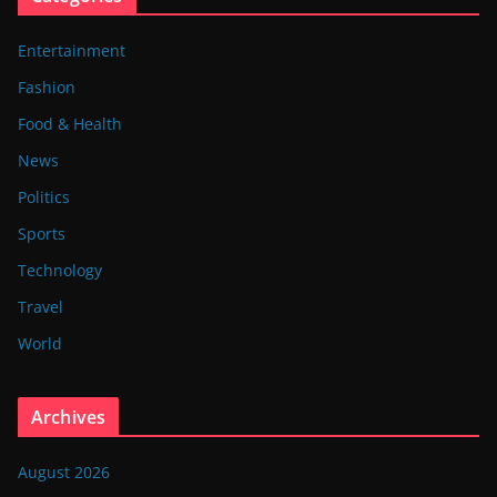
Entertainment
Fashion
Food & Health
News
Politics
Sports
Technology
Travel
World
Archives
August 2026