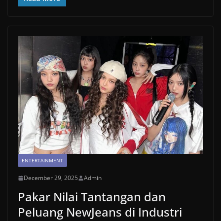
ENTERTAINMENT
December 29, 2025
Admin
Pakar Nilai Tantangan dan
Peluang NewJeans di Industri