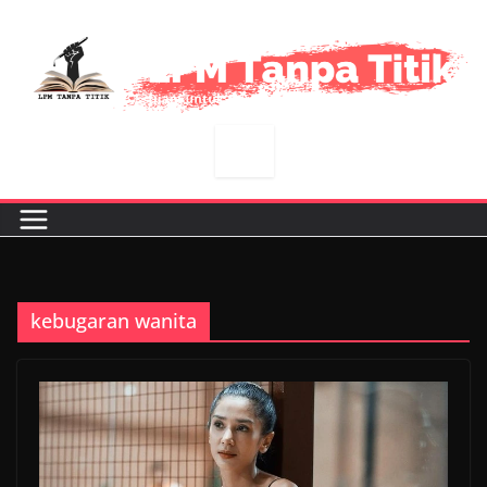
Skip
to
content
kebugaran wanita