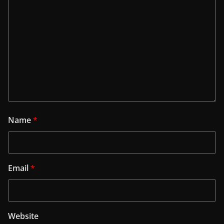
Name
*
Email
*
Website