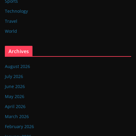
Sports
Technology
Travel
World
Archives
August 2026
July 2026
June 2026
May 2026
April 2026
March 2026
February 2026