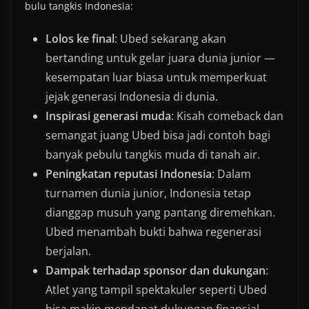
bulu tangkis Indonesia:
Lolos ke final
: Ubed sekarang akan
bertanding untuk gelar juara dunia junior —
kesempatan luar biasa untuk memperkuat
jejak generasi Indonesia di dunia.
Inspirasi generasi muda
: Kisah comeback dan
semangat juang Ubed bisa jadi contoh bagi
banyak pebulu tangkis muda di tanah air.
Peningkatan reputasi Indonesia
: Dalam
turnamen dunia junior, Indonesia tetap
dianggap musuh yang pantang diremehkan.
Ubed menambah bukti bahwa regenerasi
berjalan.
Dampak terhadap sponsor dan dukungan
:
Atlet yang tampil spektakuler seperti Ubed