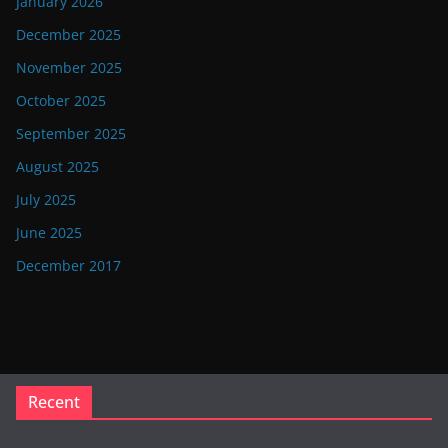
January 2026
December 2025
November 2025
October 2025
September 2025
August 2025
July 2025
June 2025
December 2017
Recent