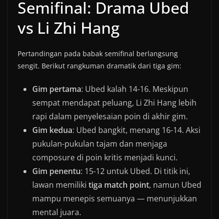
Semifinal: Drama Ubed
vs Li Zhi Hang
Pertandingan pada babak semifinal berlangsung
sengit. Berikut rangkuman dramatik dari tiga gim:
Gim pertama
: Ubed kalah 14-16. Meskipun
sempat mendapat peluang, Li Zhi Hang lebih
rapi dalam penyelesaian poin di akhir gim.
Gim kedua
: Ubed bangkit, menang 16-14. Aksi
pukulan-pukulan tajam dan menjaga
composure di poin kritis menjadi kunci.
Gim penentu
: 15-12 untuk Ubed. Di titik ini,
lawan memiliki
tiga match point
, namun Ubed
mampu menepis semuanya — menunjukkan
mental juara.