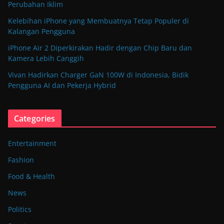
Perubahan Iklim
Kelebihan iPhone yang Membuatnya Tetap Populer di
Kalangan Pengguna
iPhone Air 2 Diperkirakan Hadir dengan Chip Baru dan
Kamera Lebih Canggih
Vivan Hadirkan Charger GaN 100W di Indonesia, Bidik
Pengguna AI dan Pekerja Hybrid
Categories
Entertainment
Fashion
Food & Health
News
Politics