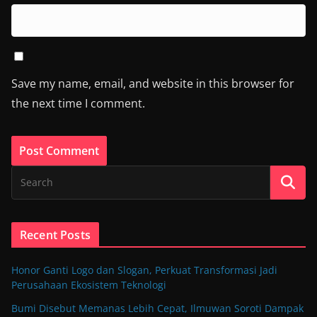
Save my name, email, and website in this browser for
the next time I comment.
Recent Posts
Honor Ganti Logo dan Slogan, Perkuat Transformasi Jadi
Perusahaan Ekosistem Teknologi
Bumi Disebut Memanas Lebih Cepat, Ilmuwan Soroti Dampak