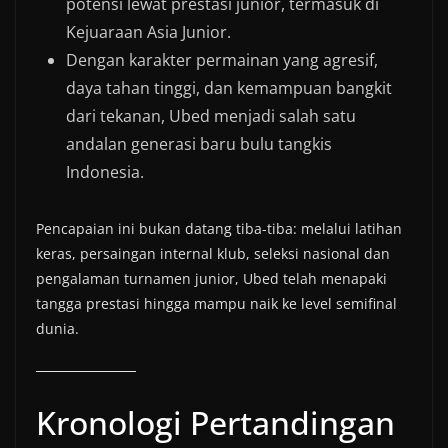
potensi lewat prestasi junior, termasuk di
Kejuaraan Asia Junior.
Dengan karakter permainan yang agresif,
daya tahan tinggi, dan kemampuan bangkit
dari tekanan, Ubed menjadi salah satu
andalan generasi baru bulu tangkis
Indonesia.
Pencapaian ini bukan datang tiba-tiba: melalui latihan
keras, persaingan internal klub, seleksi nasional dan
pengalaman turnamen junior, Ubed telah menapaki
tangga prestasi hingga mampu naik ke level semifinal
dunia.
Kronologi Pertandingan